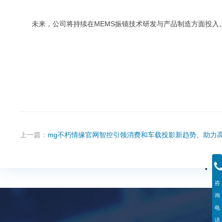
未来，公司将持续在MEMS振镜技术研发与产品制造方面投入
上一篇：
mg不朽情缘官网智控引领消费和车载投影新趋势、助力高
咨
询
电
话