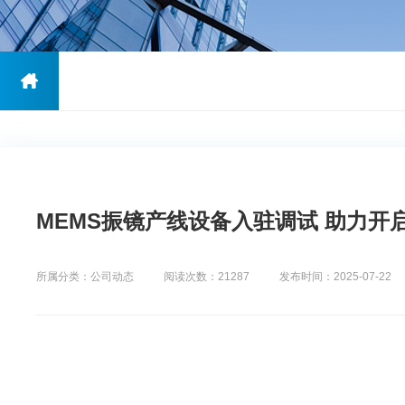
MEMS振镜产线设备入驻调试 助力开
所属分类：公司动态
阅读次数：21287
发布时间：2025-07-22