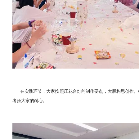
在实践环节，大家按照压花台灯的制作要点，大胆构思创作。根据自己
考验大家的耐心。